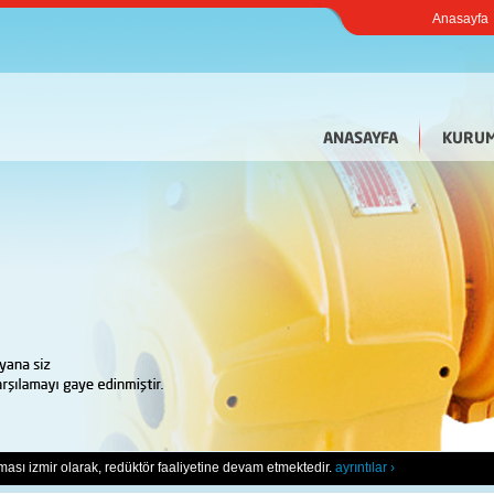
Anasayfa
ANASAYFA
KURUM
. Sizlerin her türlü görüş ve önerilerinize açığız. En iyi hizmet ve ürün için sizlerin 
rması izmir olarak, redüktör faaliyetine devam etmektedir.
ayrıntılar ›