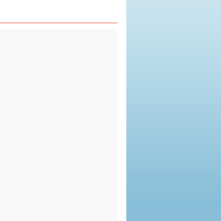
görüşler...
ayrıntılar ›