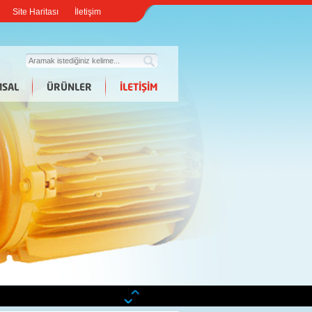
Site Haritası
İletişim
SAL
ÜRÜNLER
İLETİŞİM
görüşler...
ayrıntılar ›