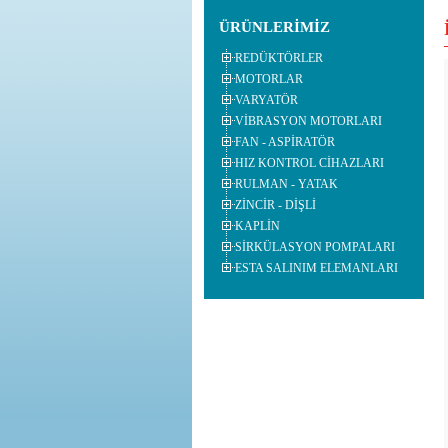
Vibrasyon Motorları hizmeti ver
ÜRÜNLERİMİZ
Redüktörler hizmeti vermekteyi
REDÜKTÖRLER
Yeni web sitemiz ile karşınızdayız
MOTORLAR
VARYATÖR
VİBRASYON MOTORLARI
FAN - ASPİRATÖR
HIZ KONTROL CİHAZLARI
RULMAN - YATAK
ZİNCİR - DİŞLİ
KAPLİN
SİRKÜLASYON POMPALARI
ESTA SALINIM ELEMANLARI