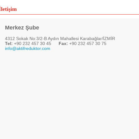
mekteyiz.
ayrıntılar ›
İletişim
z.
ayrıntılar ›
. Sizlerin her türlü görüş ve önerilerinize açığız. En iyi hizmet ve ürün için sizlerin 
Merkez Şube
4312 Sokak No:3/2-B Aydın Mahallesi Karabağlar/İZMİR
Tel:
+90 232 457 30 45
Fax:
+90 232 457 30 75
info@aktifreduktor.com