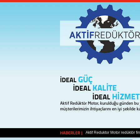
Yeni web sitemiz ile karşınızdayız
Aktif Reduktor Motor redüktör fi
HABERLER |