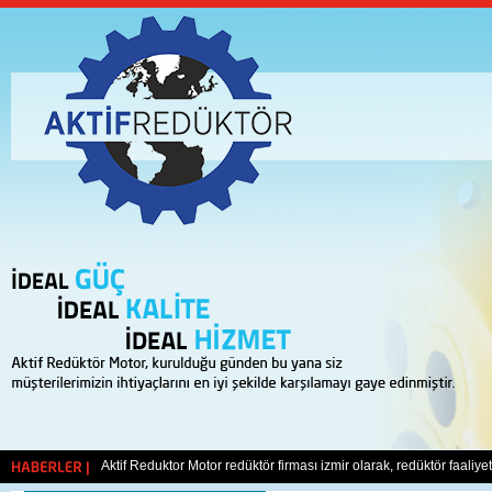
Yeni web sitemiz ile karşınızdayız. Sizlerin her türlü görüş ve öneril
Aktif Reduktor Motor redüktör firması izmir olarak, redüktör faaliy
HABERLER |