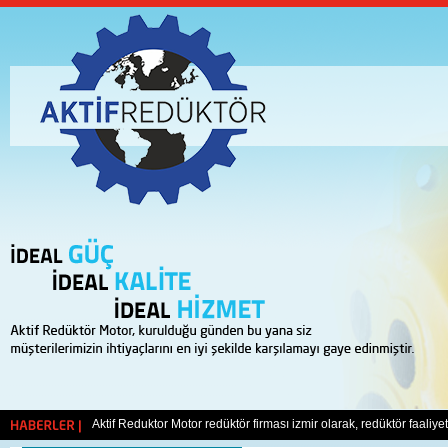
Yeni web sitemiz ile karşınızdayız. Sizlerin her türlü görüş ve öneril
Aktif Reduktor Motor redüktör firması izmir olarak, redüktör faaliy
HABERLER |