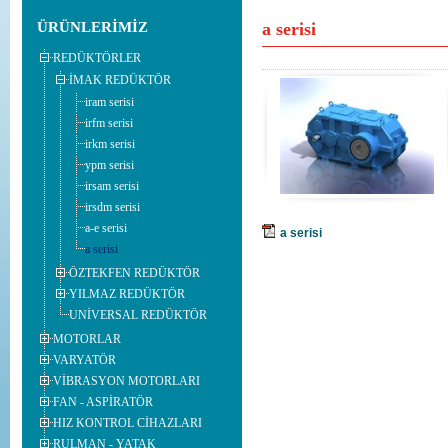
Vibrasyon Motorları hizmeti vermekteyiz.
ayrıntılar ›
ÜRÜNLERİMİZ
a serisi
Redüktörler hizmeti vermekteyiz.
ayrıntılar ›
REDÜKTÖRLER
Yeni web sitemiz ile karşınızdayız. Sizlerin her türlü görüş ve öneril
İMAK REDÜKTÖR
iram serisi
irfm serisi
irkm serisi
ypm serisi
irsam serisi
irsdm serisi
a-e serisi
a serisi
a serisi
ÖZTEKFEN REDÜKTÖR
YILMAZ REDÜKTÖR
UNİVERSAL REDÜKTÖR
MOTORLAR
VARYATÖR
VİBRASYON MOTORLARI
FAN - ASPİRATÖR
HIZ KONTROL CİHAZLARI
RULMAN - YATAK