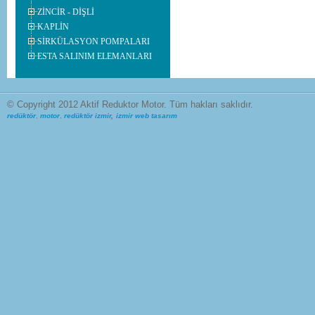
ZİNCİR - DİŞLİ
KAPLİN
SİRKÜLASYON POMPALARI
ESTA SALINIM ELEMANLARI
© Copyright 2012 Aktif Reduktor Motor. Tüm hakları saklıdır.
redüktör
,
motor
,
redüktör izmir
,
izmir web tasarım