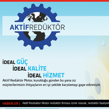
Yeni web sitemiz ile karşınızdayız. Sizlerin her türlü görüş ve öneril
Aktif Reduktor Motor redüktör firması izmir olarak, redüktör faaliy
HABERLER |