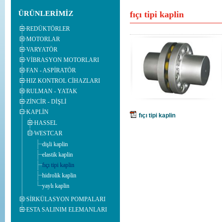
Vibrasyon Motorları hizmeti vermekteyiz.
ayrıntılar ›
ÜRÜNLERİMİZ
fıçı tipi kaplin
Redüktörler hizmeti vermekteyiz.
ayrıntılar ›
REDÜKTÖRLER
Yeni web sitemiz ile karşınızdayız. Sizlerin her türlü görüş ve öneril
MOTORLAR
VARYATÖR
VİBRASYON MOTORLARI
FAN - ASPİRATÖR
HIZ KONTROL CİHAZLARI
RULMAN - YATAK
ZİNCİR - DİŞLİ
KAPLİN
fıçı tipi kaplin
HASSEL
WESTCAR
dişli kaplin
elastik kaplin
fıçı tipi kaplin
hidrolik kaplin
yaylı kaplin
SİRKÜLASYON POMPALARI
ESTA SALINIM ELEMANLARI